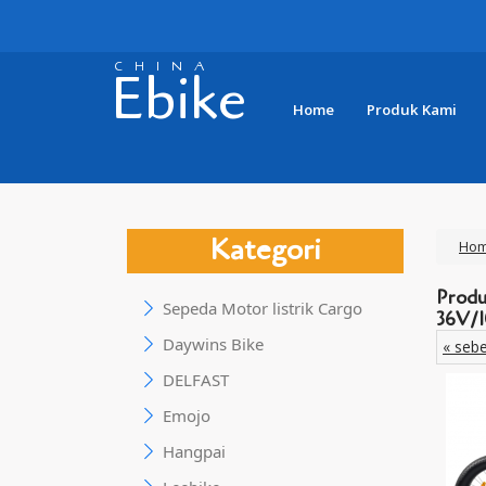
CHINA
Ebike
Home
Produk Kami
Kategori
Ho
Produ
Sepeda Motor listrik Cargo
36V/
Daywins Bike
« seb
DELFAST
Emojo
Hangpai