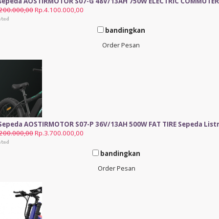
 sepeda AOSTIRMOTOR S07-G 48V/13AH 750W ELECTRIC COMMUTER
.200.000,00
Rp.4.100.000,00
bandingkan
Order Pesan
 Sepeda AOSTIRMOTOR S07-P 36V/13AH 500W FAT TIRE Sepeda List
.200.000,00
Rp.3.700.000,00
bandingkan
Order Pesan