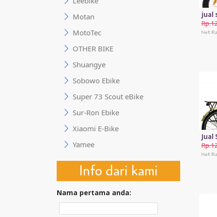
Leebike
jual
Motan
Rp.1
MotoTec
OTHER BIKE
Shuangye
Sobowo Ebike
Super 73 Scout eBike
Sur-Ron Ebike
Xiaomi E-Bike
Jual
Yamee
Rp.1
Info dari kami
Nama pertama anda: