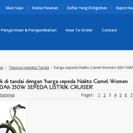
Akun Saya
Status Pesanan
Daftar Yang Di Inginkan
Kupon Ha
Pengiriman & Pengembalian
How To Order
Contact
me
Telusuri melalui Tanda
harga sepeda Nakto Camel Women 36V/10Ah
k di tandai dengan 'harga sepeda Nakto Camel Women
10Ah 250W SEPEDA LISTRIK CRUISER'
elumnya
Pages:
1
2
3
4
5
6
7