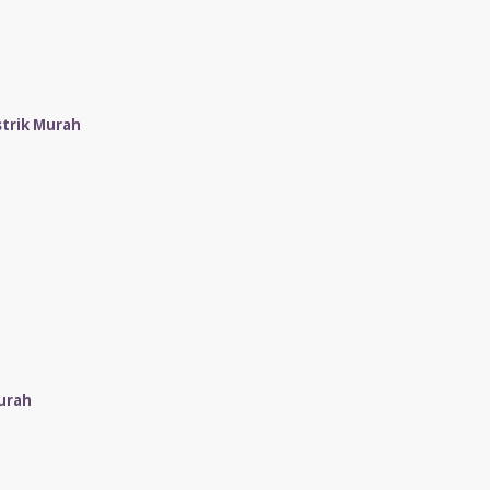
strik Murah
urah