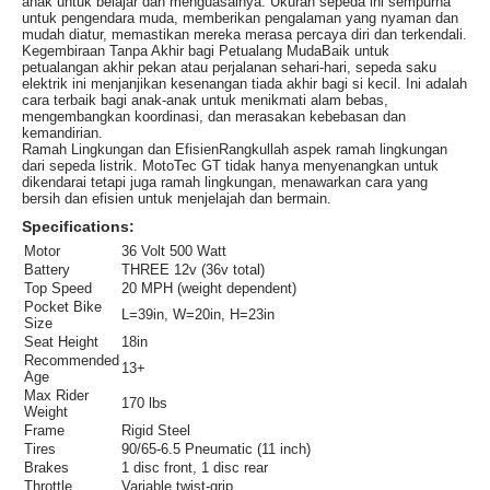
anak untuk belajar dan menguasainya. Ukuran sepeda ini sempurna
untuk pengendara muda, memberikan pengalaman yang nyaman dan
mudah diatur, memastikan mereka merasa percaya diri dan terkendali.
Kegembiraan Tanpa Akhir bagi Petualang MudaBaik untuk
petualangan akhir pekan atau perjalanan sehari-hari, sepeda saku
elektrik ini menjanjikan kesenangan tiada akhir bagi si kecil. Ini adalah
cara terbaik bagi anak-anak untuk menikmati alam bebas,
mengembangkan koordinasi, dan merasakan kebebasan dan
kemandirian.
Ramah Lingkungan dan EfisienRangkullah aspek ramah lingkungan
dari sepeda listrik. MotoTec GT tidak hanya menyenangkan untuk
dikendarai tetapi juga ramah lingkungan, menawarkan cara yang
bersih dan efisien untuk menjelajah dan bermain.
Specifications:
Motor
36 Volt 500 Watt
Battery
THREE 12v (36v total)
Top Speed
20 MPH (weight dependent)
Pocket Bike
L=39in, W=20in, H=23in
Size
Seat Height
18in
Recommended
13+
Age
Max Rider
170 lbs
Weight
Frame
Rigid Steel
Tires
90/65-6.5 Pneumatic (11 inch)
Brakes
1 disc front, 1 disc rear
Throttle
Variable twist-grip