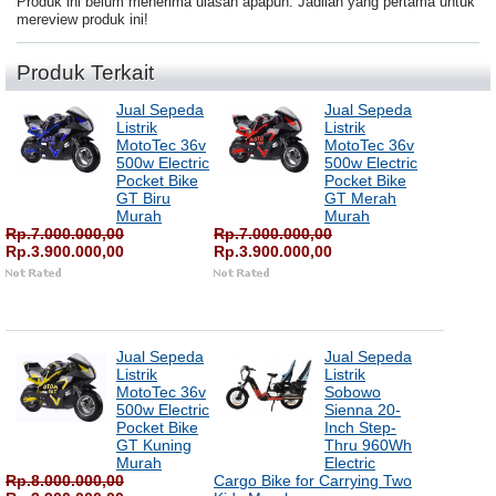
Produk ini belum menerima ulasan apapun. Jadilah yang pertama untuk
mereview produk ini!
Produk Terkait
Jual Sepeda
Jual Sepeda
Listrik
Listrik
MotoTec 36v
MotoTec 36v
500w Electric
500w Electric
Pocket Bike
Pocket Bike
GT Biru
GT Merah
Murah
Murah
Rp.7.000.000,00
Rp.7.000.000,00
Rp.3.900.000,00
Rp.3.900.000,00
Jual Sepeda
Jual Sepeda
Listrik
Listrik
MotoTec 36v
Sobowo
500w Electric
Sienna 20-
Pocket Bike
Inch Step-
GT Kuning
Thru 960Wh
Murah
Electric
Rp.8.000.000,00
Cargo Bike for Carrying Two