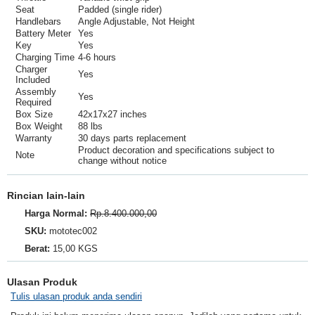
Seat
Padded (single rider)
Handlebars
Angle Adjustable, Not Height
Battery Meter
Yes
Key
Yes
Charging Time
4-6 hours
Charger
Yes
Included
Assembly
Yes
Required
Box Size
42x17x27 inches
Box Weight
88 lbs
Warranty
30 days parts replacement
Product decoration and specifications subject to
Note
change without notice
Rincian lain-lain
Harga Normal:
Rp.8.400.000,00
SKU:
mototec002
Berat:
15,00 KGS
Ulasan Produk
Tulis ulasan produk anda sendiri