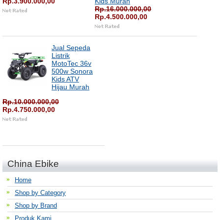
Rp.3.900.000,00
Kids Murah
Rp.16.000.000,00
Rp.4.500.000,00
Jual Sepeda
Listrik
MotoTec 36v
500w Sonora
Kids ATV
Hijau Murah
Rp.10.000.000,00
Rp.4.750.000,00
China Ebike
Home
Shop by Category
Shop by Brand
Produk Kami