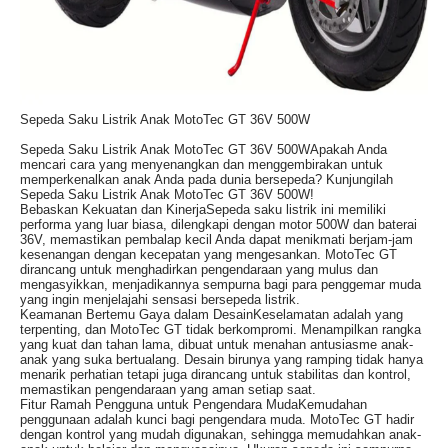
Sepeda Saku Listrik Anak MotoTec GT 36V 500W
Sepeda Saku Listrik Anak MotoTec GT 36V 500WApakah Anda
mencari cara yang menyenangkan dan menggembirakan untuk
memperkenalkan anak Anda pada dunia bersepeda? Kunjungilah
Sepeda Saku Listrik Anak MotoTec GT 36V 500W!
Bebaskan Kekuatan dan KinerjaSepeda saku listrik ini memiliki
performa yang luar biasa, dilengkapi dengan motor 500W dan baterai
36V, memastikan pembalap kecil Anda dapat menikmati berjam-jam
kesenangan dengan kecepatan yang mengesankan. MotoTec GT
dirancang untuk menghadirkan pengendaraan yang mulus dan
mengasyikkan, menjadikannya sempurna bagi para penggemar muda
yang ingin menjelajahi sensasi bersepeda listrik.
Keamanan Bertemu Gaya dalam DesainKeselamatan adalah yang
terpenting, dan MotoTec GT tidak berkompromi. Menampilkan rangka
yang kuat dan tahan lama, dibuat untuk menahan antusiasme anak-
anak yang suka bertualang. Desain birunya yang ramping tidak hanya
menarik perhatian tetapi juga dirancang untuk stabilitas dan kontrol,
memastikan pengendaraan yang aman setiap saat.
Fitur Ramah Pengguna untuk Pengendara MudaKemudahan
penggunaan adalah kunci bagi pengendara muda. MotoTec GT hadir
dengan kontrol yang mudah digunakan, sehingga memudahkan anak-