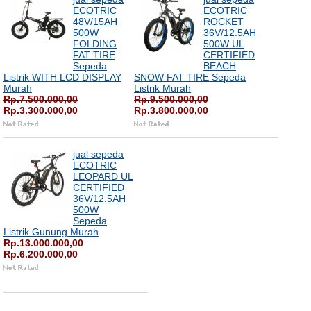
ECOTRIC
ECOTRIC
48V/15AH
ROCKET
500W
36V/12.5AH
FOLDING
500W UL
FAT TIRE
CERTIFIED
Sepeda
BEACH
Listrik WITH LCD DISPLAY
SNOW FAT TIRE Sepeda
Murah
Listrik Murah
Rp.7.500.000,00
Rp.9.500.000,00
Rp.3.300.000,00
Rp.3.800.000,00
jual sepeda
ECOTRIC
LEOPARD UL
CERTIFIED
36V/12.5AH
500W
Sepeda
Listrik Gunung Murah
Rp.13.000.000,00
Rp.6.200.000,00