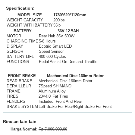
Specification:
MODEL SIZE
1780*620*1120mm
WEIGHT CAPACITY
200lbs
WEIGHT WITH BATTERY
55lb
BATTERY
36V 12.5AH
MOTOR
Rear Hub 36V 500W
CHARGING TIME
5-8 Hours
DISPLAY
Ecotric Smart LED
SENSOR
Speed Sensor
BATTERY LIFE
400-600 Cycles
FUNCTIONS
Pedal Assist On-Demand Throttle
FRONT BRAKE
Mechanical Disc 160mm Rotor
REAR BRAKE
Mechanical Disc 160mm Rotor
DERAILLEUR
7Speed SHIMANO
FRAME
Aluminum Alloy
TIRES
20×4.0' Fat Tires
FENDERS
Included, Front And Rear
BRAKE SYSTEM
Left Brake For Rear/Right Brake For Front
Rincian lain-lain
Harga Normal:
Rp.7.000.000,00