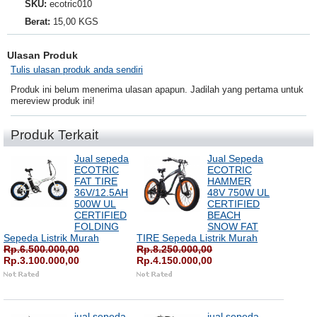
SKU:
ecotric010
Berat:
15,00 KGS
Ulasan Produk
Tulis ulasan produk anda sendiri
Produk ini belum menerima ulasan apapun. Jadilah yang pertama untuk
mereview produk ini!
Produk Terkait
Jual sepeda
Jual Sepeda
ECOTRIC
ECOTRIC
FAT TIRE
HAMMER
36V/12.5AH
48V 750W UL
500W UL
CERTIFIED
CERTIFIED
BEACH
FOLDING
SNOW FAT
Sepeda Listrik Murah
TIRE Sepeda Listrik Murah
Rp.6.500.000,00
Rp.8.250.000,00
Rp.3.100.000,00
Rp.4.150.000,00
jual sepeda
jual sepeda