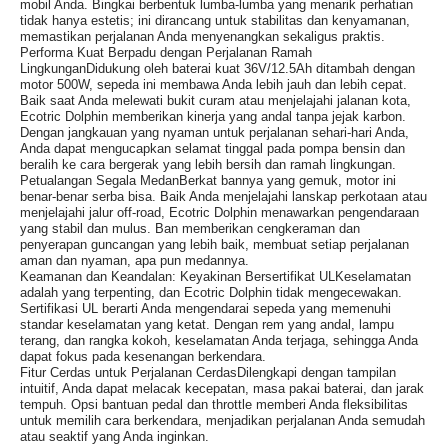
mobil Anda. Bingkai berbentuk lumba-lumba yang menarik perhatian
tidak hanya estetis; ini dirancang untuk stabilitas dan kenyamanan,
memastikan perjalanan Anda menyenangkan sekaligus praktis.
Performa Kuat Berpadu dengan Perjalanan Ramah
LingkunganDidukung oleh baterai kuat 36V/12.5Ah ditambah dengan
motor 500W, sepeda ini membawa Anda lebih jauh dan lebih cepat.
Baik saat Anda melewati bukit curam atau menjelajahi jalanan kota,
Ecotric Dolphin memberikan kinerja yang andal tanpa jejak karbon.
Dengan jangkauan yang nyaman untuk perjalanan sehari-hari Anda,
Anda dapat mengucapkan selamat tinggal pada pompa bensin dan
beralih ke cara bergerak yang lebih bersih dan ramah lingkungan.
Petualangan Segala MedanBerkat bannya yang gemuk, motor ini
benar-benar serba bisa. Baik Anda menjelajahi lanskap perkotaan atau
menjelajahi jalur off-road, Ecotric Dolphin menawarkan pengendaraan
yang stabil dan mulus. Ban memberikan cengkeraman dan
penyerapan guncangan yang lebih baik, membuat setiap perjalanan
aman dan nyaman, apa pun medannya.
Keamanan dan Keandalan: Keyakinan Bersertifikat ULKeselamatan
adalah yang terpenting, dan Ecotric Dolphin tidak mengecewakan.
Sertifikasi UL berarti Anda mengendarai sepeda yang memenuhi
standar keselamatan yang ketat. Dengan rem yang andal, lampu
terang, dan rangka kokoh, keselamatan Anda terjaga, sehingga Anda
dapat fokus pada kesenangan berkendara.
Fitur Cerdas untuk Perjalanan CerdasDilengkapi dengan tampilan
intuitif, Anda dapat melacak kecepatan, masa pakai baterai, dan jarak
tempuh. Opsi bantuan pedal dan throttle memberi Anda fleksibilitas
untuk memilih cara berkendara, menjadikan perjalanan Anda semudah
atau seaktif yang Anda inginkan.