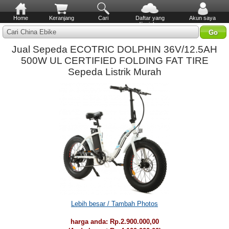
Home
Keranjang
Cari
Daftar yang
Akun saya
diinginkan
Cari China Ebike
Jual Sepeda ECOTRIC DOLPHIN 36V/12.5AH
500W UL CERTIFIED FOLDING FAT TIRE
Sepeda Listrik Murah
Lebih besar / Tambah Photos
harga anda:
Rp.2.900.000,00